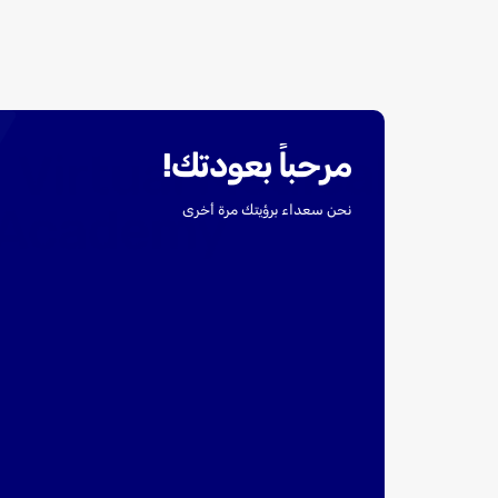
مرحباً بعودتك!
نحن سعداء برؤيتك مرة أخرى