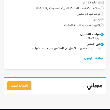
٧ مايو ٢٠٢٦ م
٧:٠٠ م - ٨:٣٠ م - المملكة العربية السعودية (+03:00)
توجد شهادة حضور
أونلاين
لا توجد صلاحية للمادة العلمية
سياسة التسجيل
دورة كاملة
دور الإنجاز
يجب عليك حضور ما لا يقل عن 70% من جميع المحاضرات
إضافة الكوبون
مجاني
الفعالية انتهت