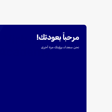
مرحباً بعودتك!
نحن سعداء برؤيتك مرة أخرى