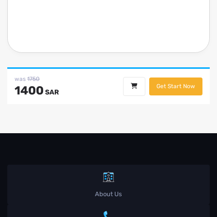
was
1750
Get Start Now
1400
SAR
About Us