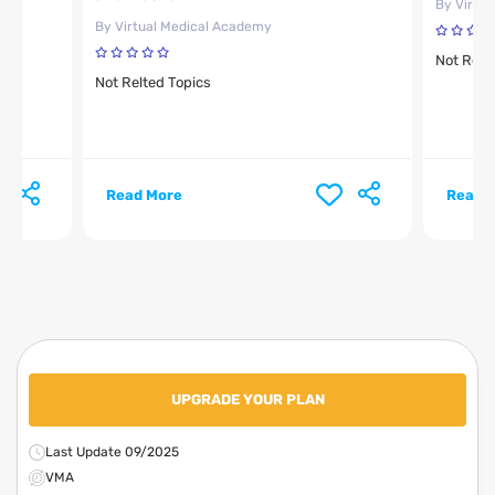
By Virtu
By Virtual Medical Academy
Not Relt
Not Relted Topics
Read More
Read 
UPGRADE YOUR PLAN
Last Update 09/2025
VMA