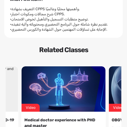
•التعريف بشهادة CPPS وأهميتها محليًا وعالميًا.
•شرح مجالات ومكونات اختبار CPPS.
•توضيح متطلبات التسجيل والتأهيل لخوض الامتحان.
•تقديم نظرة شاملة حول البرنامج التحضيري ومحتوياته وآلية تنفيذه.
•الإجابة على تساؤلات المهتمين حول الشهادة والكورس التحضيري.
Related Classes
Video
Video
OVID-19
Medical doctor experience with PHD
OBGYN 
and master