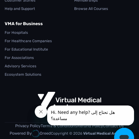
Customer Stories
Memberships
Help and Support
Browse All Courses
VMA for Business
For Hospitals
For Healthcare Companies
For Educational Institute
For Associations
Advisory Services
Ecosystem Solutions
From Teaching.. To Learning
Privacy Policy
Terms & Conditions
Refund Policy
Contact Us
Powered By
Oreed
Copyright © 2026
Virtual Medical Academy.